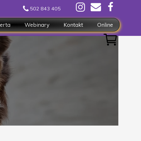
502 843 405
erta
Webinary
Kontakt
Online
nsultacje pojedyńcze
Formularze
rsy, pakiety spotkań
acery
line