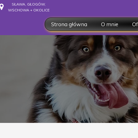
SŁAWA, GŁOGÓW,
WSCHOWA + OKOLICE
Strona główna
O mnie
Of
O mnie
Ko
Dyplomy
Ku
Współpraca
Sp
On