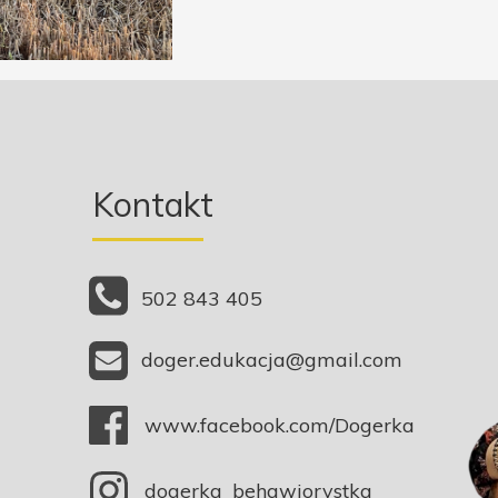
Kontakt
502 843 405
doger.edukacja@gmail.com
www.facebook.com/Dogerka
dogerka_behawiorystka