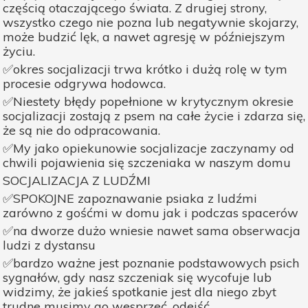
częścią otaczającego świata. Z drugiej strony,
wszystko czego nie pozna lub negatywnie skojarzy,
może budzić lęk, a nawet agresję w późniejszym
życiu.
✅okres socjalizacji trwa krótko i dużą rolę w tym
procesie odgrywa hodowca.
✅Niestety błędy popełnione w krytycznym okresie
socjalizacji zostają z psem na całe życie i zdarza się,
że są nie do odpracowania.
✅My jako opiekunowie socjalizacje zaczynamy od
chwili pojawienia się szczeniaka w naszym domu
SOCJALIZACJA Z LUDŹMI
✅SPOKOJNE zapoznawanie psiaka z ludźmi
zarówno z gośćmi w domu jak i podczas spacerów
✅na dworze dużo wniesie nawet sama obserwacja
ludzi z dystansu
✅bardzo ważne jest poznanie podstawowych psich
sygnałów, gdy nasz szczeniak się wycofuje lub
widzimy, że jakieś spotkanie jest dla niego zbyt
trudne musimy go wesprzeć, odejść