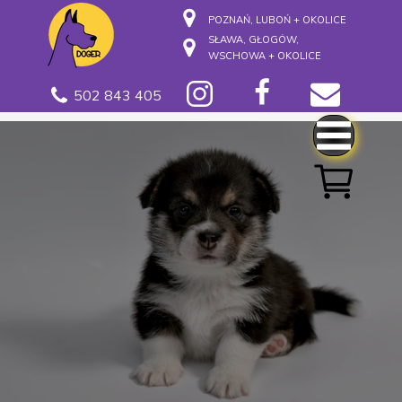
POZNAŃ, LUBOŃ + OKOLICE
SŁAWA, GŁOGÓW,
WSCHOWA + OKOLICE
502 843 405