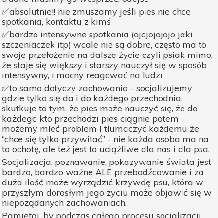
✅absolutnie!! nie zmuszamy jeśli pies nie chce
spotkania, kontaktu z kimś
✅bardzo intensywne spotkania (ojojojojojo jaki
szczeniaczek itp) wcale nie są dobre, często ma to
swoje przełożenie na dalsze życie czyli psiak mimo,
że staje się większy i starszy nauczył się w sposób
intensywny, i mocny reagować na ludzi
✅to samo dotyczy zachowania - socjalizujemy
gdzie tylko się da i do każdego przechodnia,
skutkuje to tym, że pies może nauczyć się, że do
każdego kto przechodzi pies ciągnie potem
możemy mieć problem i tłumaczyć każdemu że
“chce się tylko przywitać” - nie każda osoba ma na
to ochotę, ale też jest to uciążliwe dla nas i dla psa.
Socjalizacja, poznawanie, pokazywanie świata jest
bardzo, bardzo ważne ALE przebodźcowanie i za
duża ilość może wyrządzić krzywdę psu, która w
przyszłym dorosłym jego życiu może objawić się w
niepożądanych zachowaniach.
Pamiętaj, by podczas całego procesu socjalizacji