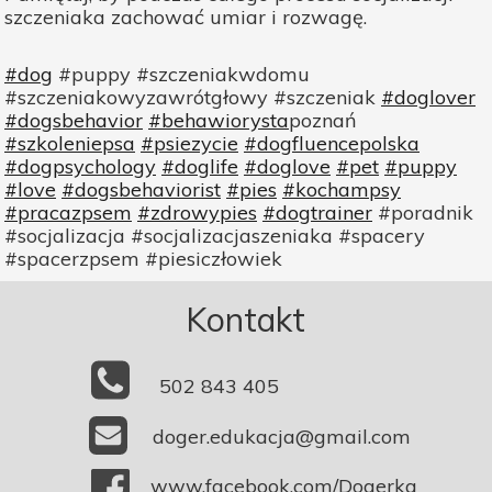
szczeniaka zachować umiar i rozwagę.
#dog
#puppy #szczeniakwdomu
#szczeniakowyzawrótgłowy #szczeniak
#doglover
#dogsbehavior
#behawiorysta
poznań
#szkoleniepsa
#psiezycie
#dogfluencepolska
#dogpsychology
#doglife
#doglove
#pet
#puppy
#love
#dogsbehaviorist
#pies
#kochampsy
#pracazpsem
#zdrowypies
#dogtrainer
#poradnik
#socjalizacja #socjalizacjaszeniaka #spacery
#spacerzpsem #piesiczłowiek
Kontakt
502 843 405
doger.edukacja@gmail.com
www.facebook.com/Dogerka