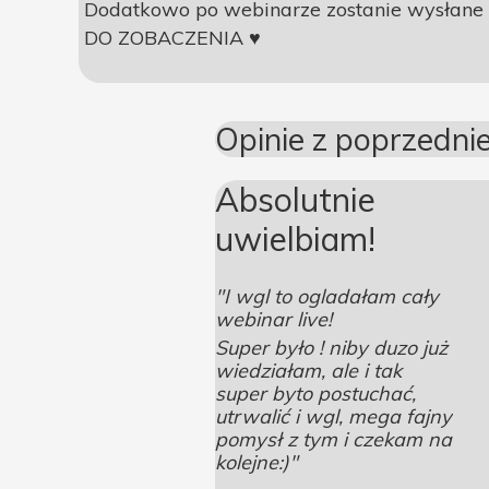
Dodatkowo po webinarze zostanie wysłane do
DO ZOBACZENIA ♥
Opinie z poprzedni
Absolutnie
uwielbiam!
"I wgl to ogladałam cały
webinar live!
Super było ! niby duzo już
wiedziałam, ale i tak
super byto postuchać,
utrwalić i wgl, mega fajny
pomysł z tym i czekam na
kolejne:)"