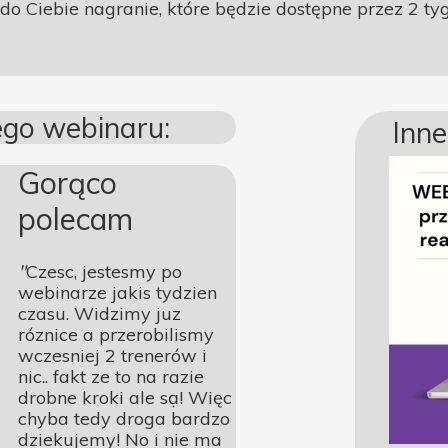
 Ciebie nagranie, które będzie dostępne przez 2 ty
ego webinaru:
Inn
Gorąco
polecam
"
Czesc, jestesmy po
webinarze jakis tydzien
czasu. Widzimy juz
róznice a przerobilismy
wczesniej 2 trenerów i
nic.. fakt ze to na razie
drobne kroki ale sạ! Więc
chyba tedy droga bardzo
dziekujemy! No i nie ma