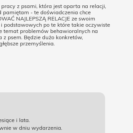
racy z psami, która jest oparta na relacji,
ąd pamiętam - te doświadczenia chce
OWAĆ NAJLEPSZĄ RELACJE ze swoim
i podstawowych po te które takie oczywiste
kże temat problemów behawioralnych na
a z psem. Będzie dużo konkretów,
 głębsze przemyślenia.
iące i lata.
ownie w dniu wydarzenia.