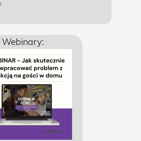
g.
e Webinary: