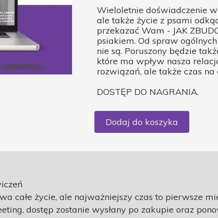
Wieloletnie doświadczenie w p
ale także życie z psami odk
przekazać Wam - JAK ZBUD
psiakiem. Od spraw ogólnych 
nie są. Poruszony będzie ta
które ma wpływ nasza relacj
rozwiązań, ale także czas na
DOSTĘP DO NAGRANIA.
Dodaj do koszyka
wiczeń
wa całe życie, ale najważniejszy czas to pierwsze mies
eeting, dostęp zostanie wysłany po zakupie oraz pon