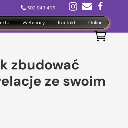
502 843 405
erta
Webinary
Kontakt
Online
nsultacje pojedyńcze
Formularze
rsy, pakiety spotkań
acery
ak zbudować
line
relacje ze swoim