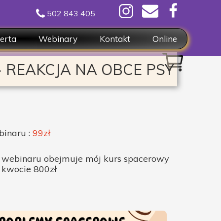
502 843 405
erta
Webinary
Kontakt
Online
nsultacje pojedyńcze
Formularze
- REAKCJA NA OBCE
PSY
rsy, pakiety spotkań
acery
line
binaru :
99zł
 webinaru obejmuje mój kurs spacerowy
w kwocie 800zł