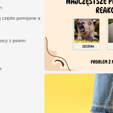
m
 często pomijane a
racy z psami
e