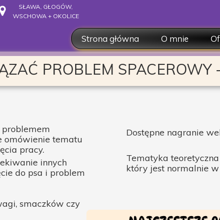
SŁAWA, GŁOGÓW,
WSCHOWA + OKOLICE
Strona główna
O mnie
Of
O mnie
Ko
IĄZAĆ PROBLEM SPACEROWY 
Dyplomy
Ku
Współpraca
Sp
On
d problemem
Dostępne nagranie we
ie omówienie tematu
ęcia pracy.
Tematyka teoretyczna
ekiwanie innych
który jest normalnie 
ęcie do psa i problem
wagi, smaczków czy